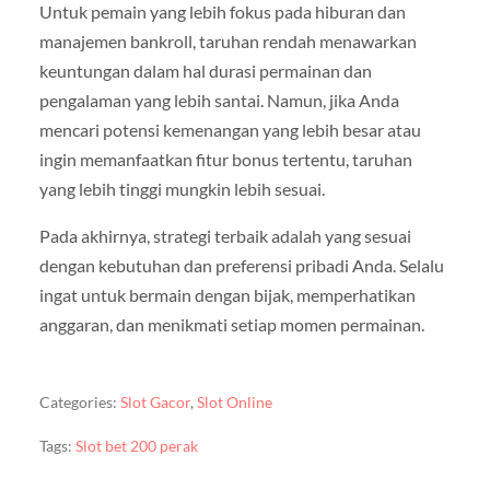
Untuk pemain yang lebih fokus pada hiburan dan
manajemen bankroll, taruhan rendah menawarkan
keuntungan dalam hal durasi permainan dan
pengalaman yang lebih santai. Namun, jika Anda
mencari potensi kemenangan yang lebih besar atau
ingin memanfaatkan fitur bonus tertentu, taruhan
yang lebih tinggi mungkin lebih sesuai.
Pada akhirnya, strategi terbaik adalah yang sesuai
dengan kebutuhan dan preferensi pribadi Anda. Selalu
ingat untuk bermain dengan bijak, memperhatikan
anggaran, dan menikmati setiap momen permainan.
Categories:
Slot Gacor
,
Slot Online
Tags:
Slot bet 200 perak