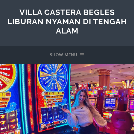
VILLA CASTERA BEGLES
LIBURAN NYAMAN DI TENGAH
ALAM
SHOW MENU