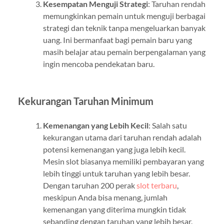
Kesempatan Menguji Strategi
: Taruhan rendah
memungkinkan pemain untuk menguji berbagai
strategi dan teknik tanpa mengeluarkan banyak
uang. Ini bermanfaat bagi pemain baru yang
masih belajar atau pemain berpengalaman yang
ingin mencoba pendekatan baru.
Kekurangan Taruhan Minimum
Kemenangan yang Lebih Kecil
: Salah satu
kekurangan utama dari taruhan rendah adalah
potensi kemenangan yang juga lebih kecil.
Mesin slot biasanya memiliki pembayaran yang
lebih tinggi untuk taruhan yang lebih besar.
Dengan taruhan 200 perak
slot terbaru
,
meskipun Anda bisa menang, jumlah
kemenangan yang diterima mungkin tidak
sebanding dengan taruhan yang lebih besar.