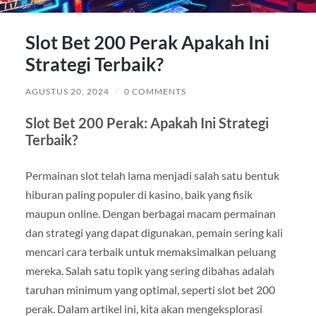
Slot Bet 200 Perak Apakah Ini
Strategi Terbaik?
AGUSTUS 20, 2024
/
0 COMMENTS
Slot Bet 200 Perak: Apakah Ini Strategi
Terbaik?
Permainan slot telah lama menjadi salah satu bentuk
hiburan paling populer di kasino, baik yang fisik
maupun online. Dengan berbagai macam permainan
dan strategi yang dapat digunakan, pemain sering kali
mencari cara terbaik untuk memaksimalkan peluang
mereka. Salah satu topik yang sering dibahas adalah
taruhan minimum yang optimal, seperti slot bet 200
perak. Dalam artikel ini, kita akan mengeksplorasi