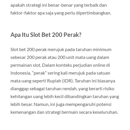
apakah strategi ini benar-benar yang terbaik dan
faktor-faktor apa saja yang perlu dipertimbangkan.
Apa Itu Slot Bet 200 Perak?
Slot bet 200 perak merujuk pada taruhan minimum
sebesar 200 perak atau 200 unit mata uang dalam
permainan slot. Dalam konteks perjudian online di
Indonesia, “perak” sering kali merujuk pada satuan
mata uang seperti Rupiah (IDR). Taruhan ini biasanya
dianggap sebagai taruhan rendah, yang berarti risiko
kehilangan uang lebih kecil dibandingkan taruhan yang
lebih besar. Namun, ini juga mempengaruhi potensi
kemenangan dan strategi bermain secara keseluruhan.