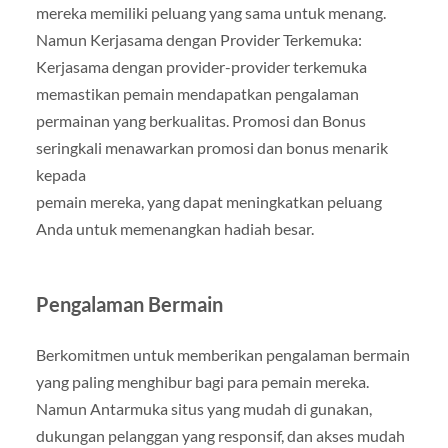
mereka memiliki peluang yang sama untuk menang.
Namun Kerjasama dengan Provider Terkemuka:
Kerjasama dengan provider-provider terkemuka
memastikan pemain mendapatkan pengalaman
permainan yang berkualitas. Promosi dan Bonus
seringkali menawarkan promosi dan bonus menarik
kepada
pemain mereka, yang dapat meningkatkan peluang
Anda untuk memenangkan hadiah besar.
Pengalaman Bermain
Berkomitmen untuk memberikan pengalaman bermain
yang paling menghibur bagi para pemain mereka.
Namun Antarmuka situs yang mudah di gunakan,
dukungan pelanggan yang responsif, dan akses mudah