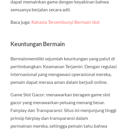
dapat memainkan game dengan keyakinan bahwa
semuanya berjalan secara adil.
Baca juga:
Rahasia Tersembunyi Bermain Slot
Keuntungan Bermain
Bermainmemiliki sejumlah keuntungan yang patut di
pertimbangkan: Keamanan Terjamin: Dengan regulasi
internasional yang mengawasi operasional mereka,
pemain dapat merasa aman dalam berjudi online.
Game Slot Gacor: menawarkan beragam game slot
gacor yang menawarkan peluang menang besar.
Fairplay dan Transparansi: Situs ini menjunjung tinggi
prinsip fairplay dan transparansi dalam
permainan mereka, sehingga pemain tahu bahwa