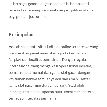
ke berbagai game slot gacor adalah beberapa dari
banyak faktor yang membuat menjadi pilihan utama
bagi pemain judi online.
Kesimpulan
Adalah salah satu situs judi slot online terpercaya yang
memberikan penekanan utama pada keamanan,
fairplay, dan kualitas permainan. Dengan regulasi
internasional yang mengawasi operasional mereka,
pemain dapat memainkan game slot gacor dengan
keyakinan bahwa semuanya adil dan aman. Daftar
game slot gacor mereka yang di sertifikasi oleh
lembaga testlab merupakan bukti komitmen mereka
terhadap integritas permainan.