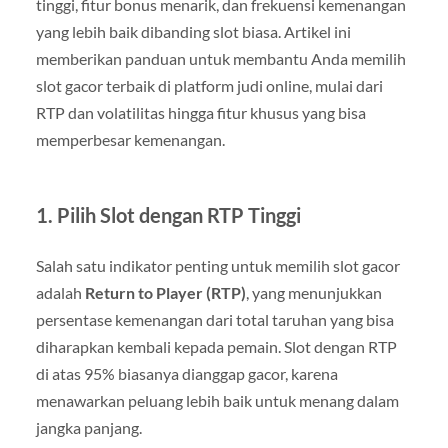
tinggi, fitur bonus menarik, dan frekuensi kemenangan
yang lebih baik dibanding slot biasa. Artikel ini
memberikan panduan untuk membantu Anda memilih
slot gacor terbaik di platform judi online, mulai dari
RTP dan volatilitas hingga fitur khusus yang bisa
memperbesar kemenangan.
1.
Pilih Slot dengan RTP Tinggi
Salah satu indikator penting untuk memilih slot gacor
adalah
Return to Player (RTP)
, yang menunjukkan
persentase kemenangan dari total taruhan yang bisa
diharapkan kembali kepada pemain. Slot dengan RTP
di atas 95% biasanya dianggap gacor, karena
menawarkan peluang lebih baik untuk menang dalam
jangka panjang.