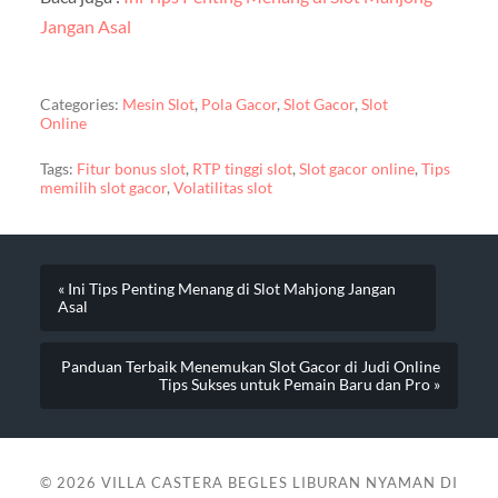
Jangan Asal
Categories:
Mesin Slot
,
Pola Gacor
,
Slot Gacor
,
Slot
Online
Tags:
Fitur bonus slot
,
RTP tinggi slot
,
Slot gacor online
,
Tips
memilih slot gacor
,
Volatilitas slot
« Ini Tips Penting Menang di Slot Mahjong Jangan
Asal
Panduan Terbaik Menemukan Slot Gacor di Judi Online
Tips Sukses untuk Pemain Baru dan Pro »
© 2026
VILLA CASTERA BEGLES LIBURAN NYAMAN DI