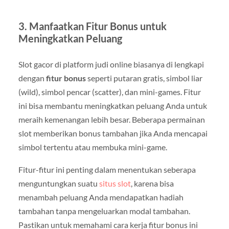
3.
Manfaatkan Fitur Bonus untuk
Meningkatkan Peluang
Slot gacor di platform judi online biasanya di lengkapi
dengan
fitur bonus
seperti putaran gratis, simbol liar
(wild), simbol pencar (scatter), dan mini-games. Fitur
ini bisa membantu meningkatkan peluang Anda untuk
meraih kemenangan lebih besar. Beberapa permainan
slot memberikan bonus tambahan jika Anda mencapai
simbol tertentu atau membuka mini-game.
Fitur-fitur ini penting dalam menentukan seberapa
menguntungkan suatu
situs slot
, karena bisa
menambah peluang Anda mendapatkan hadiah
tambahan tanpa mengeluarkan modal tambahan.
Pastikan untuk memahami cara kerja fitur bonus ini