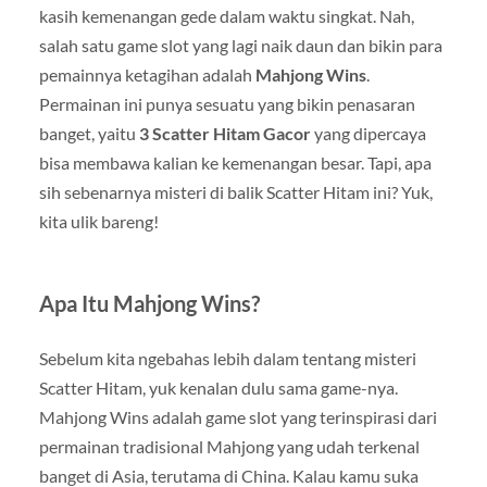
kasih kemenangan gede dalam waktu singkat. Nah,
salah satu game slot yang lagi naik daun dan bikin para
pemainnya ketagihan adalah
Mahjong Wins
.
Permainan ini punya sesuatu yang bikin penasaran
banget, yaitu
3 Scatter Hitam Gacor
yang dipercaya
bisa membawa kalian ke kemenangan besar. Tapi, apa
sih sebenarnya misteri di balik Scatter Hitam ini? Yuk,
kita ulik bareng!
Apa Itu Mahjong Wins?
Sebelum kita ngebahas lebih dalam tentang misteri
Scatter Hitam, yuk kenalan dulu sama game-nya.
Mahjong Wins adalah game slot yang terinspirasi dari
permainan tradisional Mahjong yang udah terkenal
banget di Asia, terutama di China. Kalau kamu suka