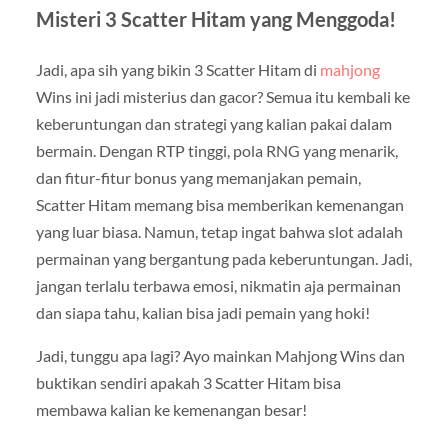
Misteri 3 Scatter Hitam yang Menggoda!
Jadi, apa sih yang bikin 3 Scatter Hitam di
mahjong
Wins ini jadi misterius dan gacor? Semua itu kembali ke
keberuntungan dan strategi yang kalian pakai dalam
bermain. Dengan RTP tinggi, pola RNG yang menarik,
dan fitur-fitur bonus yang memanjakan pemain,
Scatter Hitam memang bisa memberikan kemenangan
yang luar biasa. Namun, tetap ingat bahwa slot adalah
permainan yang bergantung pada keberuntungan. Jadi,
jangan terlalu terbawa emosi, nikmatin aja permainan
dan siapa tahu, kalian bisa jadi pemain yang hoki!
Jadi, tunggu apa lagi? Ayo mainkan Mahjong Wins dan
buktikan sendiri apakah 3 Scatter Hitam bisa
membawa kalian ke kemenangan besar!