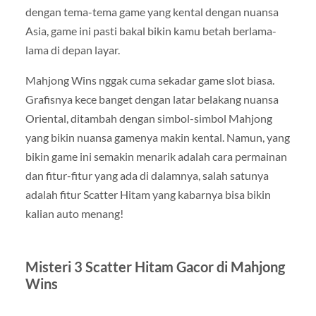
dengan tema-tema game yang kental dengan nuansa
Asia, game ini pasti bakal bikin kamu betah berlama-
lama di depan layar.
Mahjong Wins nggak cuma sekadar game slot biasa.
Grafisnya kece banget dengan latar belakang nuansa
Oriental, ditambah dengan simbol-simbol Mahjong
yang bikin nuansa gamenya makin kental. Namun, yang
bikin game ini semakin menarik adalah cara permainan
dan fitur-fitur yang ada di dalamnya, salah satunya
adalah fitur Scatter Hitam yang kabarnya bisa bikin
kalian auto menang!
Misteri 3 Scatter Hitam Gacor di Mahjong
Wins