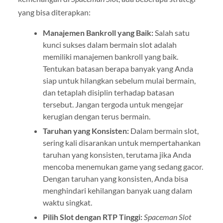
yang bisa diterapkan:
Manajemen Bankroll yang Baik:
Salah satu
kunci sukses dalam bermain slot adalah
memiliki manajemen bankroll yang baik.
Tentukan batasan berapa banyak yang Anda
siap untuk hilangkan sebelum mulai bermain,
dan tetaplah disiplin terhadap batasan
tersebut. Jangan tergoda untuk mengejar
kerugian dengan terus bermain.
Taruhan yang Konsisten:
Dalam bermain slot,
sering kali disarankan untuk mempertahankan
taruhan yang konsisten, terutama jika Anda
mencoba menemukan game yang sedang gacor.
Dengan taruhan yang konsisten, Anda bisa
menghindari kehilangan banyak uang dalam
waktu singkat.
Pilih Slot dengan RTP Tinggi:
Spaceman Slot