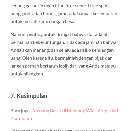
sedang gacor. Dengan fitur-fitur seperti free spins,
pengganda, dan bonus game, ada banyak kesempatan
untuk meraih kemenangan besar.
Namun, penting untuk di ingat bahwa slot adalah
permainan keberuntungan. Tidak ada jaminan bahwa
Anda akan menang, dan selalu ada risiko kehilangan
uang. Oleh karena itu, bermainlah dengan bijak dan
jangan pernah bertaruh lebih dari yang Anda mampu
untuk hilangkan.
7.
Kesimpulan
Baca juga :
Menang Besar di Mahjong Wins 2 Tips dari
Para Juara
Spaceman Slot
adalah salah satu permainan slot yang