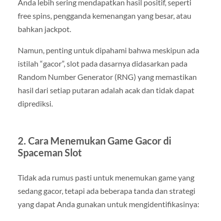
Anda lebih sering mendapatkan hasil positif, seperti
free spins, pengganda kemenangan yang besar, atau
bahkan jackpot.
Namun, penting untuk dipahami bahwa meskipun ada
istilah “gacor”, slot pada dasarnya didasarkan pada
Random Number Generator (RNG) yang memastikan
hasil dari setiap putaran adalah acak dan tidak dapat
diprediksi.
2.
Cara Menemukan Game Gacor di
Spaceman Slot
Tidak ada rumus pasti untuk menemukan game yang
sedang gacor, tetapi ada beberapa tanda dan strategi
yang dapat Anda gunakan untuk mengidentifikasinya: