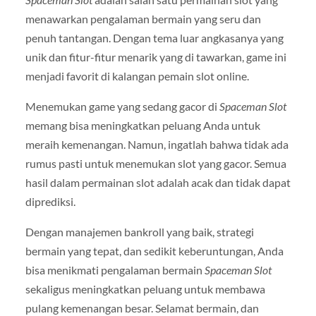
menawarkan pengalaman bermain yang seru dan
penuh tantangan. Dengan tema luar angkasanya yang
unik dan fitur-fitur menarik yang di tawarkan, game ini
menjadi favorit di kalangan pemain slot online.
Menemukan game yang sedang gacor di
Spaceman Slot
memang bisa meningkatkan peluang Anda untuk
meraih kemenangan. Namun, ingatlah bahwa tidak ada
rumus pasti untuk menemukan slot yang gacor. Semua
hasil dalam permainan slot adalah acak dan tidak dapat
diprediksi.
Dengan manajemen bankroll yang baik, strategi
bermain yang tepat, dan sedikit keberuntungan, Anda
bisa menikmati pengalaman bermain
Spaceman Slot
sekaligus meningkatkan peluang untuk membawa
pulang kemenangan besar. Selamat bermain, dan