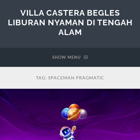
VILLA CASTERA BEGLES
LIBURAN NYAMAN DI TENGAH
ALAM
SHOW MENU
TAG:
SPACEMAN PRAGMATIC