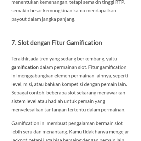
menentukan kemenangan, tetapi semakin tinggi RTP,
semakin besar kemungkinan kamu mendapatkan
payout dalam jangka panjang.
7.
Slot dengan Fitur Gamification
Terakhir, ada tren yang sedang berkembang, yaitu
gamification
dalam permainan slot. Fitur gamification
ini menggabungkan elemen permainan lainnya, seperti
level, misi, atau bahkan kompetisi dengan pemain lain.
Sebagai contoh, beberapa slot sekarang menawarkan
sistem level atau hadiah untuk pemain yang
menyelesaikan tantangan tertentu dalam permainan.
Gamification ini membuat pengalaman bermain slot
lebih seru dan menantang. Kamu tidak hanya mengejar
jackpot, tetapi juga bisa bersaing dengan pemain lain