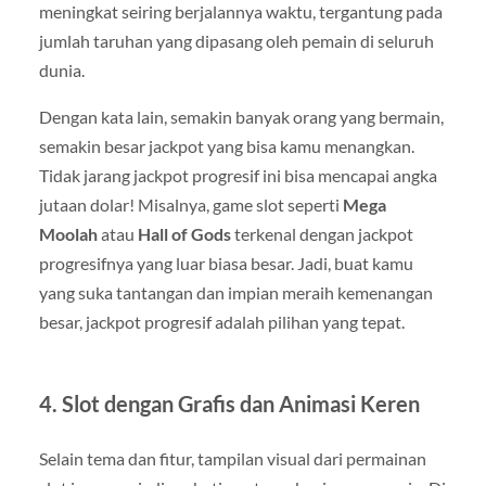
meningkat seiring berjalannya waktu, tergantung pada
jumlah taruhan yang dipasang oleh pemain di seluruh
dunia.
Dengan kata lain, semakin banyak orang yang bermain,
semakin besar jackpot yang bisa kamu menangkan.
Tidak jarang jackpot progresif ini bisa mencapai angka
jutaan dolar! Misalnya, game slot seperti
Mega
Moolah
atau
Hall of Gods
terkenal dengan jackpot
progresifnya yang luar biasa besar. Jadi, buat kamu
yang suka tantangan dan impian meraih kemenangan
besar, jackpot progresif adalah pilihan yang tepat.
4.
Slot dengan Grafis dan Animasi Keren
Selain tema dan fitur, tampilan visual dari permainan