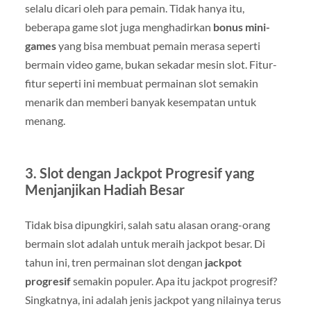
selalu dicari oleh para pemain. Tidak hanya itu,
beberapa game slot juga menghadirkan
bonus mini-
games
yang bisa membuat pemain merasa seperti
bermain video game, bukan sekadar mesin slot. Fitur-
fitur seperti ini membuat permainan slot semakin
menarik dan memberi banyak kesempatan untuk
menang.
3.
Slot dengan Jackpot Progresif yang
Menjanjikan Hadiah Besar
Tidak bisa dipungkiri, salah satu alasan orang-orang
bermain slot adalah untuk meraih jackpot besar. Di
tahun ini, tren permainan slot dengan
jackpot
progresif
semakin populer. Apa itu jackpot progresif?
Singkatnya, ini adalah jenis jackpot yang nilainya terus