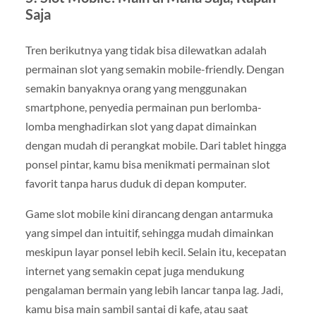
Saja
Tren berikutnya yang tidak bisa dilewatkan adalah
permainan slot yang semakin mobile-friendly. Dengan
semakin banyaknya orang yang menggunakan
smartphone, penyedia permainan pun berlomba-
lomba menghadirkan slot yang dapat dimainkan
dengan mudah di perangkat mobile. Dari tablet hingga
ponsel pintar, kamu bisa menikmati permainan slot
favorit tanpa harus duduk di depan komputer.
Game slot mobile kini dirancang dengan antarmuka
yang simpel dan intuitif, sehingga mudah dimainkan
meskipun layar ponsel lebih kecil. Selain itu, kecepatan
internet yang semakin cepat juga mendukung
pengalaman bermain yang lebih lancar tanpa lag. Jadi,
kamu bisa main sambil santai di kafe, atau saat