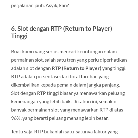
perjalanan jauh. Asyik, kan?
6.
Slot dengan RTP (Return to Player)
Tinggi
Buat kamu yang serius mencari keuntungan dalam
permainan slot, salah satu tren yang perlu diperhatikan
adalah slot dengan
RTP (Return to Player)
yang tinggi.
RTP adalah persentase dari total taruhan yang
dikembalikan kepada pemain dalam jangka panjang.
Slot dengan RTP tinggi biasanya menawarkan peluang
kemenangan yang lebih baik. Di tahun ini, semakin
banyak permainan slot yang menawarkan RTP di atas
96%, yang berarti peluang menang lebih besar.
Tentu saja, RTP bukanlah satu-satunya faktor yang