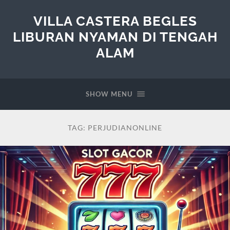
VILLA CASTERA BEGLES
LIBURAN NYAMAN DI TENGAH
ALAM
SHOW MENU
TAG:
PERJUDIANONLINE