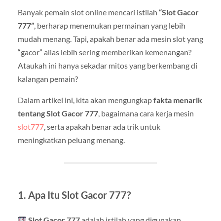
Banyak pemain slot online mencari istilah
“Slot Gacor
777”
, berharap menemukan permainan yang lebih
mudah menang. Tapi, apakah benar ada mesin slot yang
“gacor” alias lebih sering memberikan kemenangan?
Ataukah ini hanya sekadar mitos yang berkembang di
kalangan pemain?
Dalam artikel ini, kita akan mengungkap
fakta menarik
tentang Slot Gacor 777
, bagaimana cara kerja mesin
slot777
, serta apakah benar ada trik untuk
meningkatkan peluang menang.
1. Apa Itu Slot Gacor 777?
Slot Gacor 777
adalah istilah yang digunakan