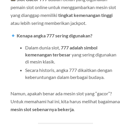
pemain slot online untuk menggambarkan mesin slot
yang dianggap memiliki
tingkat kemenangan tinggi
atau lebih sering memberikan jackpot.
Kenapa angka 777 sering digunakan?
Dalam dunia slot,
777 adalah simbol
kemenangan terbesar
yang sering digunakan
di mesin klasik.
Secara historis, angka 777 dikaitkan dengan
keberuntungan dalam berbagai budaya.
Namun, apakah benar ada mesin slot yang “gacor”?
Untuk memahami hal ini, kita harus melihat bagaimana
mesin slot sebenarnya bekerja
.