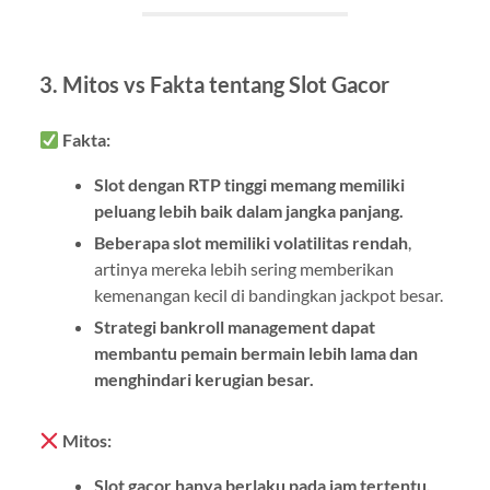
3. Mitos vs Fakta tentang Slot Gacor
Fakta:
Slot dengan RTP tinggi memang memiliki
peluang lebih baik dalam jangka panjang.
Beberapa slot memiliki volatilitas rendah
,
artinya mereka lebih sering memberikan
kemenangan kecil di bandingkan jackpot besar.
Strategi bankroll management dapat
membantu pemain bermain lebih lama dan
menghindari kerugian besar.
Mitos:
Slot gacor hanya berlaku pada jam tertentu.