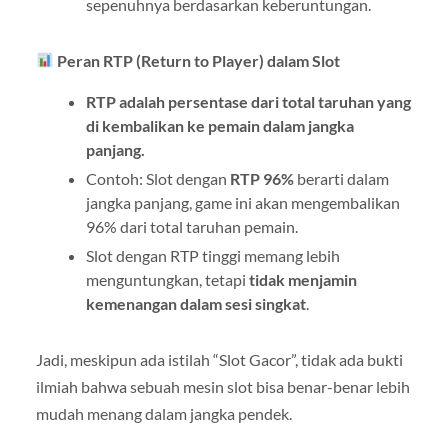
sepenuhnya berdasarkan keberuntungan.
Peran RTP (Return to Player) dalam Slot
RTP adalah persentase dari total taruhan yang
di kembalikan ke pemain dalam jangka
panjang.
Contoh: Slot dengan
RTP 96%
berarti dalam
jangka panjang, game ini akan mengembalikan
96% dari total taruhan pemain.
Slot dengan RTP tinggi memang lebih
menguntungkan, tetapi
tidak menjamin
kemenangan dalam sesi singkat
.
Jadi, meskipun ada istilah “Slot Gacor”, tidak ada bukti
ilmiah bahwa sebuah mesin slot bisa benar-benar lebih
mudah menang dalam jangka pendek.